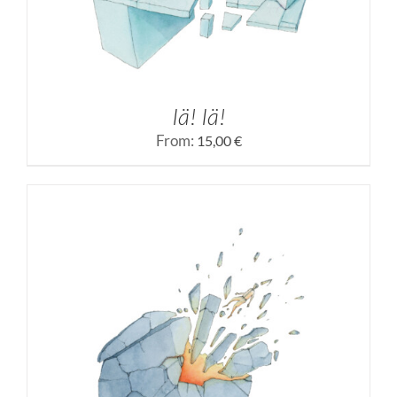
Iä! Iä!
From:
15,00
€
SELECCIONAR OPCIONES
/
DETALLES